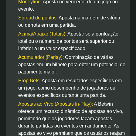
Moneyline:
Aposta no vencedor de um jogo ou
evento.
Spread de pontos:
Aposta na margem de vitória
ou derrota em uma partida.
Acima/Abaixo (Totais):
Apostar se a pontuação
total ou o número de pontos será superior ou
inferior a um valor especificado.
Acumulador (Parlay):
Combinação de várias
apostas em um bilhete para obter um potencial de
pagamento maior.
Prop Bets:
Aposta em resultados específicos em
um jogo, como desempenho de jogadores ou
eventos específicos durante uma partida.
Apostas ao Vivo (Apostas In-Play):
A Betwin
oferece um recurso dinâmico de apostas ao vivo,
permitindo que os jogadores façam apostas
durante partidas ou eventos em andamento. As
apostas ao vivo permitem que os usuários reajam