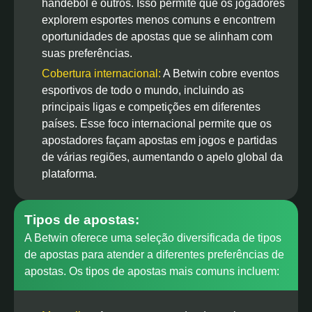
handebol e outros. Isso permite que os jogadores
explorem esportes menos comuns e encontrem
oportunidades de apostas que se alinham com
suas preferências.
Cobertura internacional:
A Betwin cobre eventos
esportivos de todo o mundo, incluindo as
principais ligas e competições em diferentes
países. Esse foco internacional permite que os
apostadores façam apostas em jogos e partidas
de várias regiões, aumentando o apelo global da
plataforma.
Tipos de apostas:
A Betwin oferece uma seleção diversificada de tipos
de apostas para atender a diferentes preferências de
apostas. Os tipos de apostas mais comuns incluem: