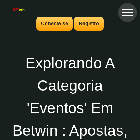
Conecte-se
Registro
Explorando A
Categoria
'Eventos' Em
Betwin : Apostas,