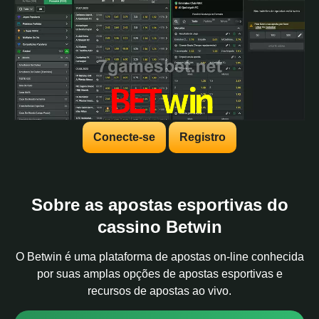
Conecte-se
Registro
Sobre as apostas esportivas do
cassino Betwin
O Betwin é uma plataforma de apostas on-line conhecida
por suas amplas opções de apostas esportivas e
recursos de apostas ao vivo.