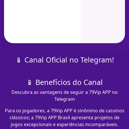
📱 Canal Oficial no Telegram!
📱 Benefícios do Canal
Descubra as vantagens de seguir a 79Vip APP no
Telegram
Para os jogadores, a 79Vip APP é sinônimo de cassinos
clássicos; a 79Vip APP Brasil apresenta projetos de
jogos excepcionais e experiências incomparáveis.