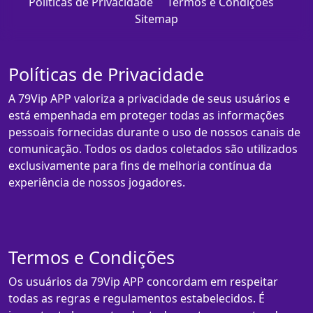
Políticas de Privacidade
Termos e Condições
Sitemap
Políticas de Privacidade
A 79Vip APP valoriza a privacidade de seus usuários e
está empenhada em proteger todas as informações
pessoais fornecidas durante o uso de nossos canais de
comunicação. Todos os dados coletados são utilizados
exclusivamente para fins de melhoria contínua da
experiência de nossos jogadores.
Termos e Condições
Os usuários da 79Vip APP concordam em respeitar
todas as regras e regulamentos estabelecidos. É