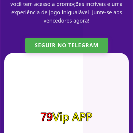
você tem acesso a promoções incríveis e uma
experiência de jogo inigualável. Junte-se aos
vencedores agora!
SEGUIR NO TELEGRAM