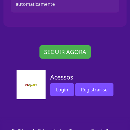
automaticamente
SEGUIR AGORA
Acessos
Login
Registrar-se