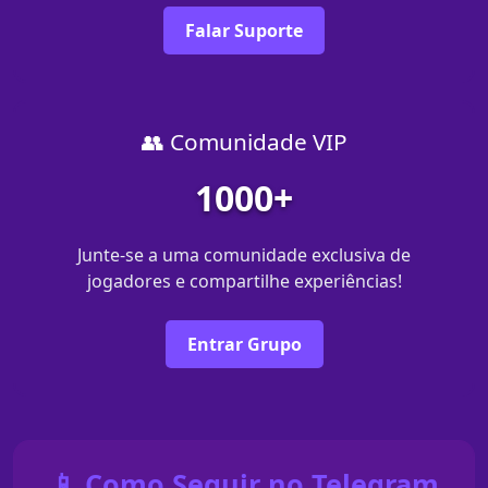
Falar Suporte
👥 Comunidade VIP
1000+
Junte-se a uma comunidade exclusiva de
jogadores e compartilhe experiências!
Entrar Grupo
📱 Como Seguir no Telegram