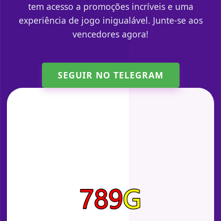
tem acesso a promoções incríveis e uma
experiência de jogo inigualável. Junte-se aos
vencedores agora!
SEGUIR NO TELEGRAM