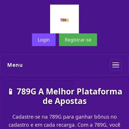
Login
Registrar-se
Menu
📱 789G A Melhor Plataforma
de Apostas
Cadastre-se na 789G para ganhar bônus no
cadastro e em cada recarga. Com a 789G, você