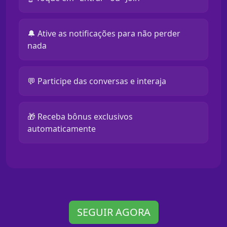
🔔 Ative as notificações para não perder
nada
💬 Participe das conversas e interaja
🎁 Receba bônus exclusivos
automaticamente
SEGUIR AGORA