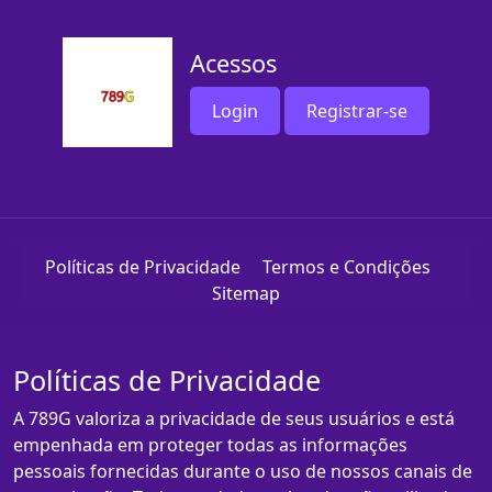
Acessos
Login
Registrar-se
Políticas de Privacidade
Termos e Condições
Sitemap
Políticas de Privacidade
A 789G valoriza a privacidade de seus usuários e está
empenhada em proteger todas as informações
pessoais fornecidas durante o uso de nossos canais de