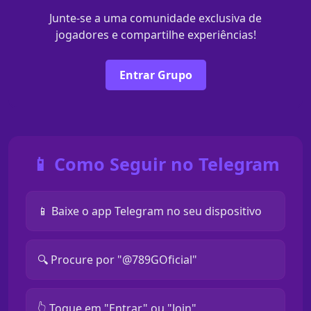
Junte-se a uma comunidade exclusiva de
jogadores e compartilhe experiências!
Entrar Grupo
📱 Como Seguir no Telegram
📱 Baixe o app Telegram no seu dispositivo
🔍 Procure por "@789GOficial"
👆 Toque em "Entrar" ou "Join"