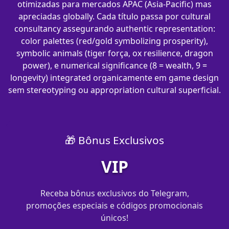
otimizadas para mercados APAC (Asia-Pacific) mas
apreciadas globally. Cada título passa por cultural
consultancy assegurando authentic representation:
color palettes (red/gold symbolizing prosperity),
symbolic animals (tiger força, ox resilience, dragon
power), e numerical significance (8 = wealth, 9 =
longevity) integrated organicamente em game design
sem stereotyping ou appropriation cultural superficial.
🎁 Bônus Exclusivos
VIP
Receba bônus exclusivos do Telegram,
promoções especiais e códigos promocionais
únicos!