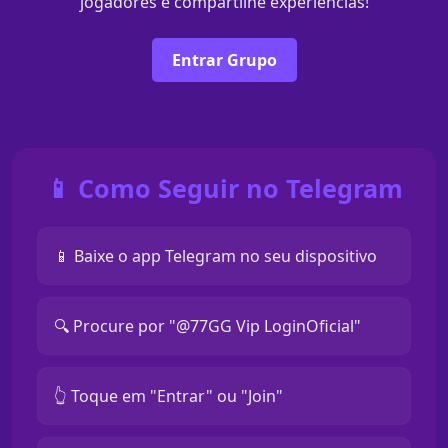
jogadores e compartilhe experiências!
Entrar Grupo
📱 Como Seguir no Telegram
📱 Baixe o app Telegram no seu dispositivo
🔍 Procure por "@77GG Vip LoginOficial"
👆 Toque em "Entrar" ou "Join"