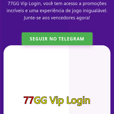
77GG Vip Login, você tem acesso a promoções
incríveis e uma experiência de jogo inigualável.
Junte-se aos vencedores agora!
SEGUIR NO TELEGRAM