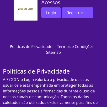
Acessos
Login
Registrar-se
Políticas de Privacidade
Termos e Condições
Sitemap
Políticas de Privacidade
A 77GG Vip Login valoriza a privacidade de seus
usuários e está empenhada em proteger todas as
informações pessoais fornecidas durante o uso de
nossos canais de comunicação. Todos os dados
coletados são utilizados exclusivamente para fins de