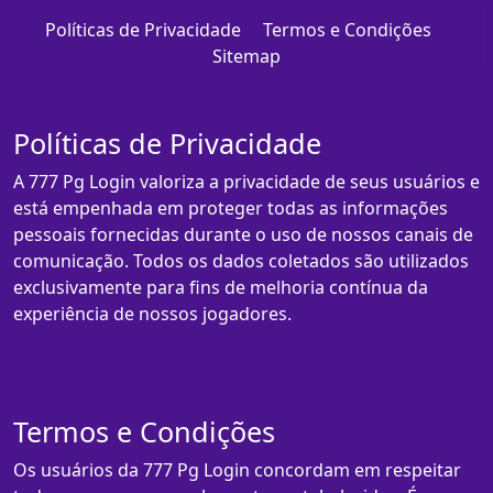
Políticas de Privacidade
Termos e Condições
Sitemap
Políticas de Privacidade
A 777 Pg Login valoriza a privacidade de seus usuários e
está empenhada em proteger todas as informações
pessoais fornecidas durante o uso de nossos canais de
comunicação. Todos os dados coletados são utilizados
exclusivamente para fins de melhoria contínua da
experiência de nossos jogadores.
Termos e Condições
Os usuários da 777 Pg Login concordam em respeitar