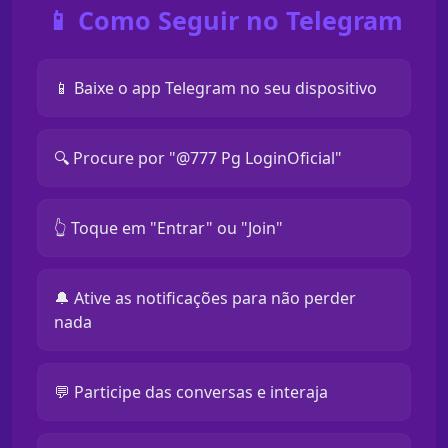
📱 Como Seguir no Telegram
📱 Baixe o app Telegram no seu dispositivo
🔍 Procure por "@777 Pg LoginOficial"
👆 Toque em "Entrar" ou "Join"
🔔 Ative as notificações para não perder
nada
💬 Participe das conversas e interaja