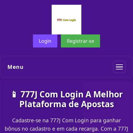
Login
Registrar-se
Menu
📱 777J Com Login A Melhor
Plataforma de Apostas
Cadastre-se na 777J Com Login para ganhar
bônus no cadastro e em cada recarga. Com a 777J