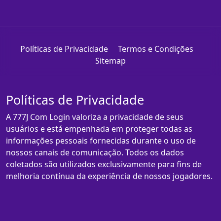
Políticas de Privacidade
Termos e Condições
Sitemap
Políticas de Privacidade
A 777J Com Login valoriza a privacidade de seus
usuários e está empenhada em proteger todas as
informações pessoais fornecidas durante o uso de
nossos canais de comunicação. Todos os dados
coletados são utilizados exclusivamente para fins de
melhoria contínua da experiência de nossos jogadores.