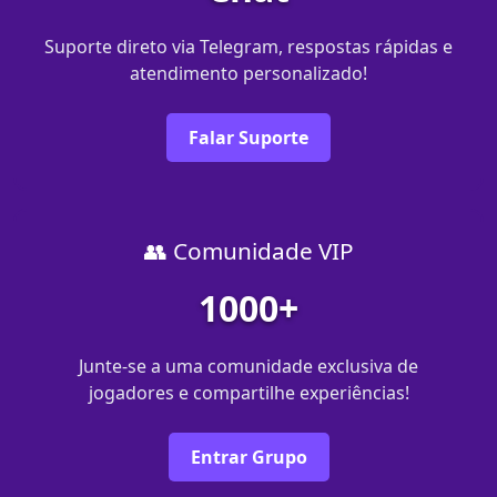
Suporte direto via Telegram, respostas rápidas e
atendimento personalizado!
Falar Suporte
👥 Comunidade VIP
1000+
Junte-se a uma comunidade exclusiva de
jogadores e compartilhe experiências!
Entrar Grupo