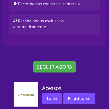
💬 Participe das conversas e interaja
🎁 Receba bônus exclusivos
automaticamente
SEGUIR AGORA
Acessos
Login
Registrar-se