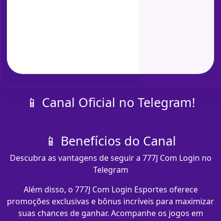
📱 Canal Oficial no Telegram!
📱 Benefícios do Canal
Descubra as vantagens de seguir a 777J Com Login no
Telegram
Além disso, o 777J Com Login Esportes oferece
promoções exclusivas e bônus incríveis para maximizar
suas chances de ganhar. Acompanhe os jogos em