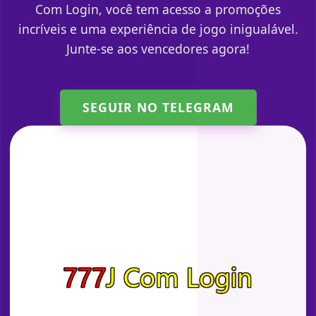
Com Login, você tem acesso a promoções
incríveis e uma experiência de jogo inigualável.
Junte-se aos vencedores agora!
SEGUIR NO TELEGRAM