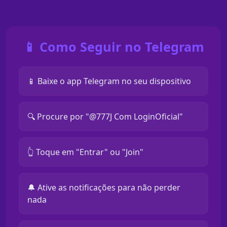
📱 Como Seguir no Telegram
📱 Baixe o app Telegram no seu dispositivo
🔍 Procure por "@777J Com LoginOficial"
👆 Toque em "Entrar" ou "Join"
🔔 Ative as notificações para não perder
nada