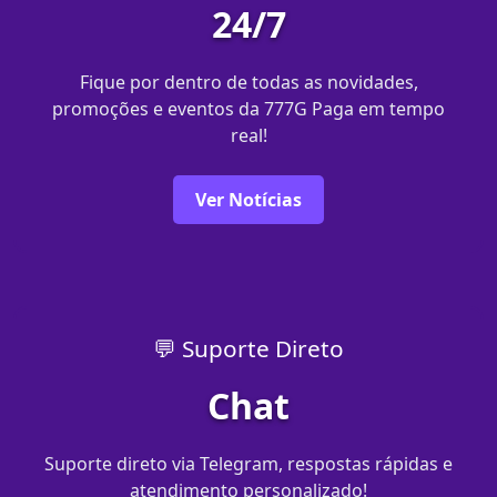
24/7
Fique por dentro de todas as novidades,
promoções e eventos da 777G Paga em tempo
real!
Ver Notícias
💬 Suporte Direto
Chat
Suporte direto via Telegram, respostas rápidas e
atendimento personalizado!