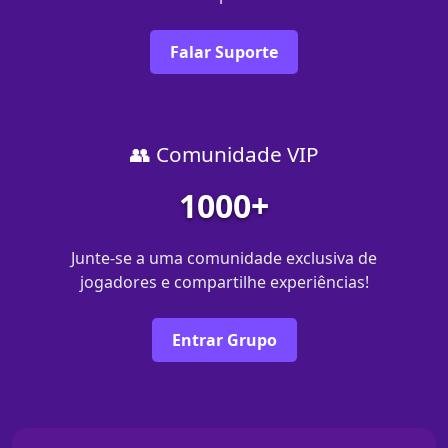
Falar Suporte
👥 Comunidade VIP
1000+
Junte-se a uma comunidade exclusiva de
jogadores e compartilhe experiências!
Entrar Grupo