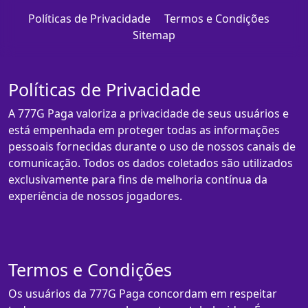
Políticas de Privacidade
Termos e Condições
Sitemap
Políticas de Privacidade
A 777G Paga valoriza a privacidade de seus usuários e
está empenhada em proteger todas as informações
pessoais fornecidas durante o uso de nossos canais de
comunicação. Todos os dados coletados são utilizados
exclusivamente para fins de melhoria contínua da
experiência de nossos jogadores.
Termos e Condições
Os usuários da 777G Paga concordam em respeitar