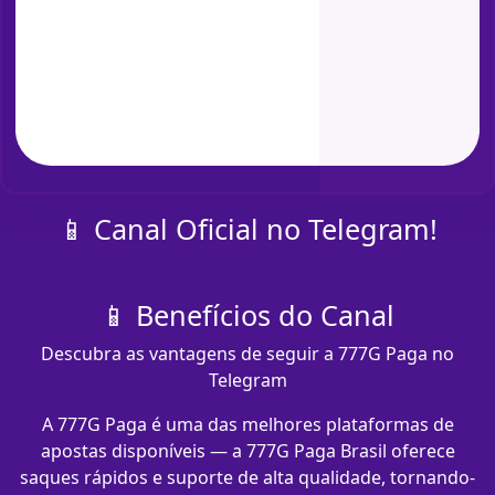
📱 Canal Oficial no Telegram!
📱 Benefícios do Canal
Descubra as vantagens de seguir a 777G Paga no
Telegram
A 777G Paga é uma das melhores plataformas de
apostas disponíveis — a 777G Paga Brasil oferece
saques rápidos e suporte de alta qualidade, tornando-