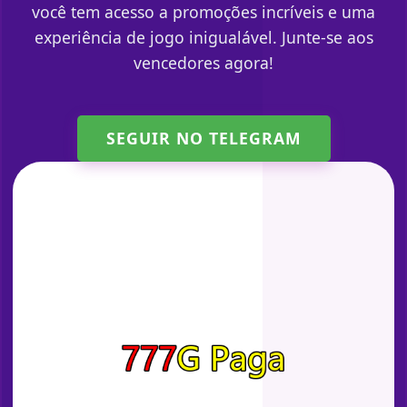
você tem acesso a promoções incríveis e uma
experiência de jogo inigualável. Junte-se aos
vencedores agora!
SEGUIR NO TELEGRAM