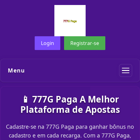
Login
Registrar-se
Menu
📱 777G Paga A Melhor
Plataforma de Apostas
Cadastre-se na 777G Paga para ganhar bônus no
cadastro e em cada recarga. Com a 777G Paga,