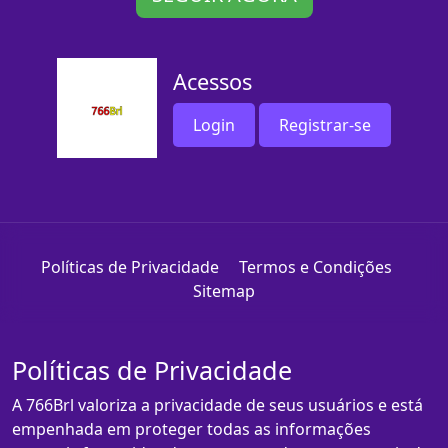
Acessos
Login
Registrar-se
Políticas de Privacidade
Termos e Condições
Sitemap
Políticas de Privacidade
A 766Brl valoriza a privacidade de seus usuários e está
empenhada em proteger todas as informações