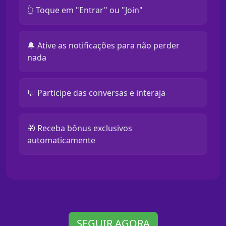
👆 Toque em "Entrar" ou "Join"
🔔 Ative as notificações para não perder
nada
💬 Participe das conversas e interaja
🎁 Receba bônus exclusivos
automaticamente
SEGUIR AGORA