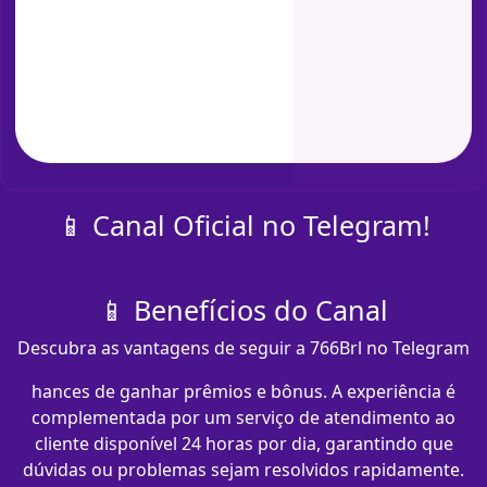
📱 Canal Oficial no Telegram!
📱 Benefícios do Canal
Descubra as vantagens de seguir a 766Brl no Telegram
hances de ganhar prêmios e bônus. A experiência é
complementada por um serviço de atendimento ao
cliente disponível 24 horas por dia, garantindo que
dúvidas ou problemas sejam resolvidos rapidamente.