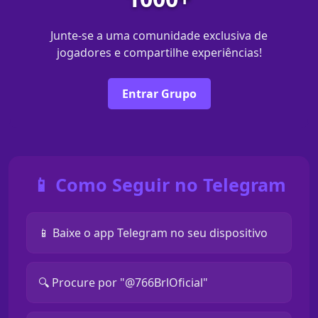
Junte-se a uma comunidade exclusiva de
jogadores e compartilhe experiências!
Entrar Grupo
📱 Como Seguir no Telegram
📱 Baixe o app Telegram no seu dispositivo
🔍 Procure por "@766BrlOficial"