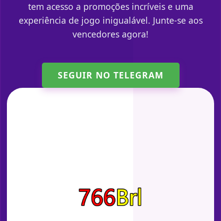
tem acesso a promoções incríveis e uma
experiência de jogo inigualável. Junte-se aos
vencedores agora!
SEGUIR NO TELEGRAM