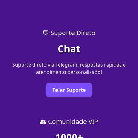
💬 Suporte Direto
Chat
Suporte direto via Telegram, respostas rápidas e
atendimento personalizado!
Falar Suporte
👥 Comunidade VIP
1000+