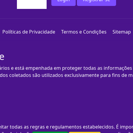
Políticas de Privacidade
Termos e Condições
Sitemap
de
uários e está empenhada em proteger todas as informações
os coletados são utilizados exclusivamente para fins de m
ar todas as regras e regulamentos estabelecidos. É impor