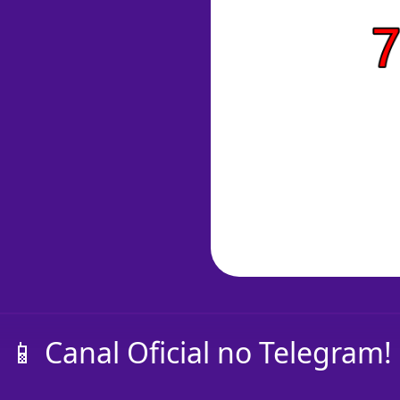
📱 Canal Oficial no Telegram!