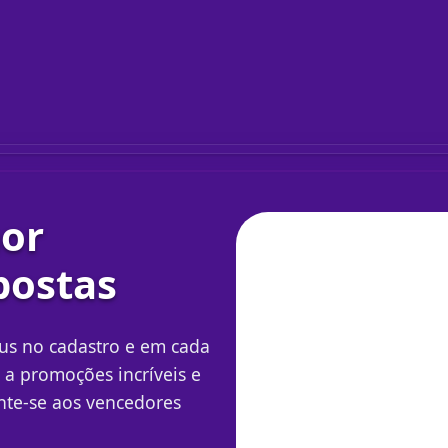
hor
postas
us no cadastro e em cada
 a promoções incríveis e
unte-se aos vencedores