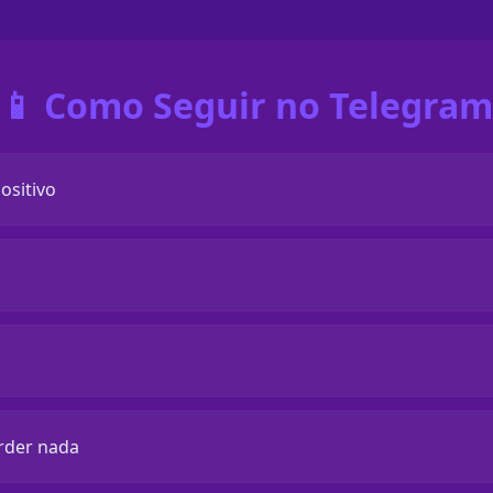
📱 Como Seguir no Telegram
ositivo
erder nada