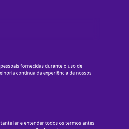
 pessoais fornecidas durante o uso de
elhoria contínua da experiência de nossos
tante ler e entender todos os termos antes