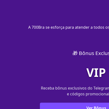
A 700Bra se esforça para atender a todos os
🎁 Bônus Exclu
VIP
Receba bônus exclusivos do Telegra
e códigos promocionai
Ver Bônus