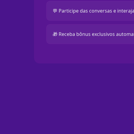
💬 Participe das conversas e interaj
🎁 Receba bônus exclusivos autom