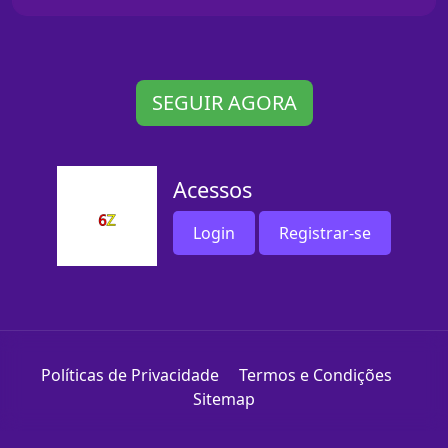
SEGUIR AGORA
Acessos
Login
Registrar-se
Políticas de Privacidade
Termos e Condições
Sitemap