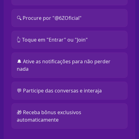
🔍 Procure por "@6ZOficial"
👆 Toque em "Entrar" ou "Join"
🔔 Ative as notificações para não perder
nada
💬 Participe das conversas e interaja
🎁 Receba bônus exclusivos
automaticamente