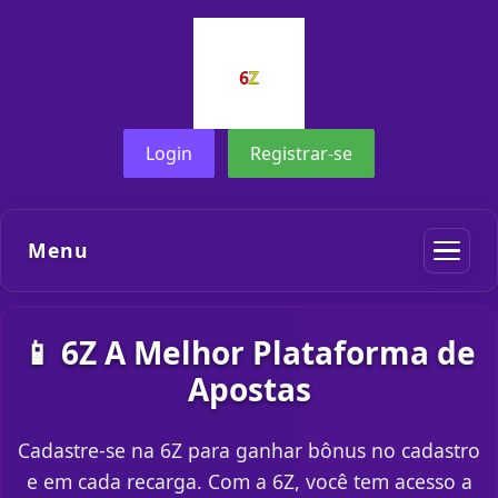
Login
Registrar-se
Menu
📱 6Z A Melhor Plataforma de
Apostas
Cadastre-se na 6Z para ganhar bônus no cadastro
e em cada recarga. Com a 6Z, você tem acesso a