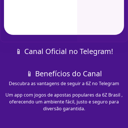
📱 Canal Oficial no Telegram!
📱 Benefícios do Canal
Descubra as vantagens de seguir a 6Z no Telegram
Um app com jogos de apostas populares da 6Z Brasil ,
oferecendo um ambiente fácil, justo e seguro para
diversão garantida.