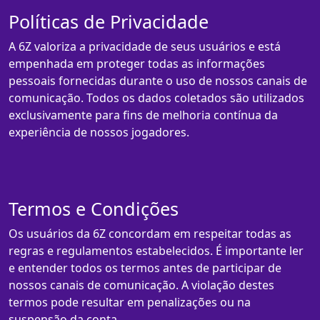
Políticas de Privacidade
A 6Z valoriza a privacidade de seus usuários e está
empenhada em proteger todas as informações
pessoais fornecidas durante o uso de nossos canais de
comunicação. Todos os dados coletados são utilizados
exclusivamente para fins de melhoria contínua da
experiência de nossos jogadores.
Termos e Condições
Os usuários da 6Z concordam em respeitar todas as
regras e regulamentos estabelecidos. É importante ler
e entender todos os termos antes de participar de
nossos canais de comunicação. A violação destes
termos pode resultar em penalizações ou na
suspensão da conta.