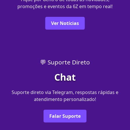
promoções e eventos da 6Z em tempo real!
Ver Notícias
💬 Suporte Direto
Chat
Suporte direto via Telegram, respostas rápidas e
atendimento personalizado!
Falar Suporte