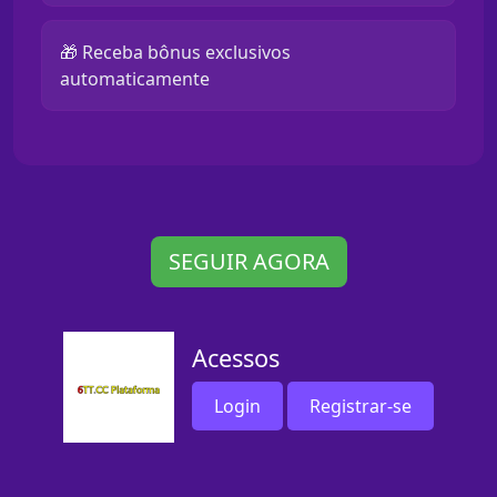
🎁 Receba bônus exclusivos
automaticamente
SEGUIR AGORA
Acessos
Login
Registrar-se