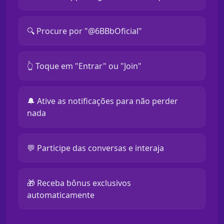
🔍 Procure por "@6BBbOficial"
👆 Toque em "Entrar" ou "Join"
🔔 Ative as notificações para não perder
nada
💬 Participe das conversas e interaja
🎁 Receba bônus exclusivos
automaticamente