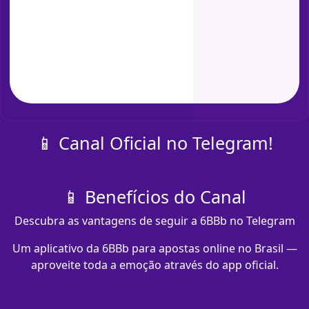
📱 Canal Oficial no Telegram!
📱 Benefícios do Canal
Descubra as vantagens de seguir a 6BBb no Telegram
Um aplicativo da 6BBb para apostas online no Brasil —
aproveite toda a emoção através do app oficial.