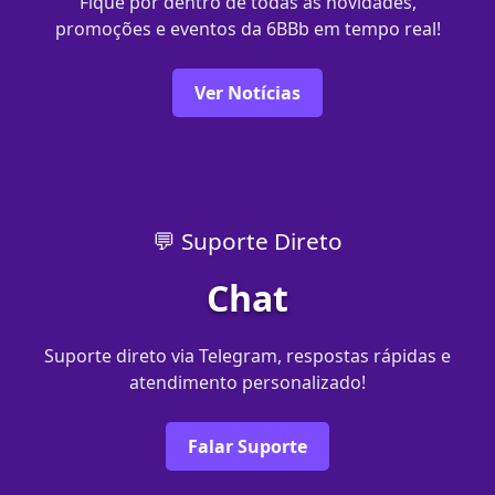
Fique por dentro de todas as novidades,
promoções e eventos da 6BBb em tempo real!
Ver Notícias
💬 Suporte Direto
Chat
Suporte direto via Telegram, respostas rápidas e
atendimento personalizado!
Falar Suporte