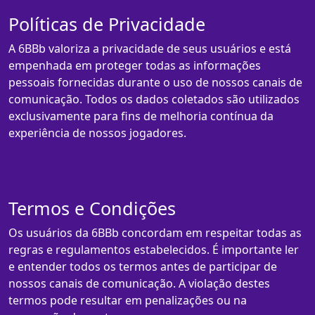
Políticas de Privacidade
A 6BBb valoriza a privacidade de seus usuários e está
empenhada em proteger todas as informações
pessoais fornecidas durante o uso de nossos canais de
comunicação. Todos os dados coletados são utilizados
exclusivamente para fins de melhoria contínua da
experiência de nossos jogadores.
Termos e Condições
Os usuários da 6BBb concordam em respeitar todas as
regras e regulamentos estabelecidos. É importante ler
e entender todos os termos antes de participar de
nossos canais de comunicação. A violação destes
termos pode resultar em penalizações ou na