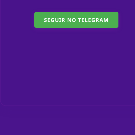
SEGUIR NO TELEGRAM