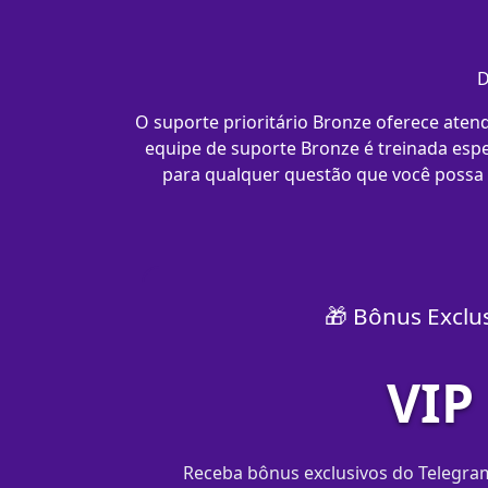
D
O suporte prioritário Bronze oferece ate
equipe de suporte Bronze é treinada esp
para qualquer questão que você possa ter
🎁 Bônus Exclu
VIP
Receba bônus exclusivos do Telegra