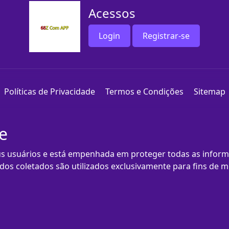
Acessos
Login
Registrar-se
Políticas de Privacidade
Termos e Condições
Sitemap
de
eus usuários e está empenhada em proteger todas as inform
os coletados são utilizados exclusivamente para fins de m