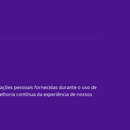
ações pessoais fornecidas durante o uso de
elhoria contínua da experiência de nossos