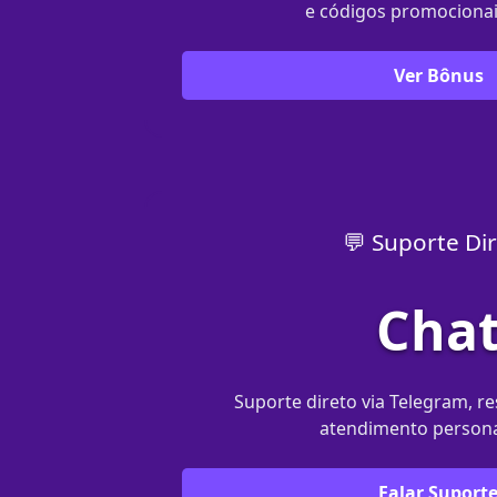
e códigos promocionai
Ver Bônus
💬 Suporte Di
Cha
Suporte direto via Telegram, r
atendimento persona
Falar Suport