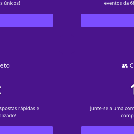
s únicos!
eventos da 6
reto
👥 
t
espostas rápidas e
Junte-se a uma com
lizado!
compa
e