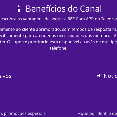
📱 Benefícios do Canal
escubra as vantagens de seguir a 68Z Com APP no Telegr
ndimento ao cliente aprimorado, com tempos de resposta ma
ecificamente para atender às necessidades dos membros VIP
. O suporte prioritário está disponível através de múltiplo
telefone.
sivos
📢 Notí
m, promoções especiais
Fique por dentro d