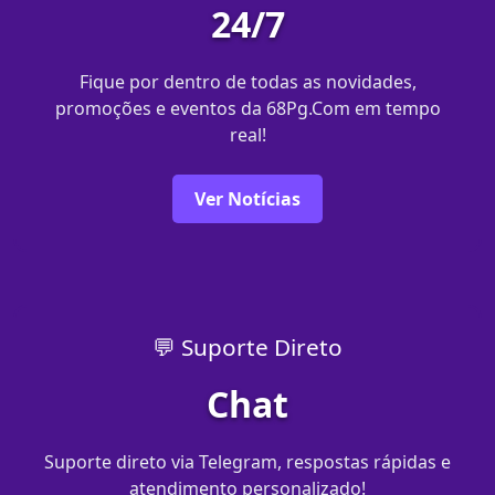
24/7
Fique por dentro de todas as novidades,
promoções e eventos da 68Pg.Com em tempo
real!
Ver Notícias
💬 Suporte Direto
Chat
Suporte direto via Telegram, respostas rápidas e
atendimento personalizado!