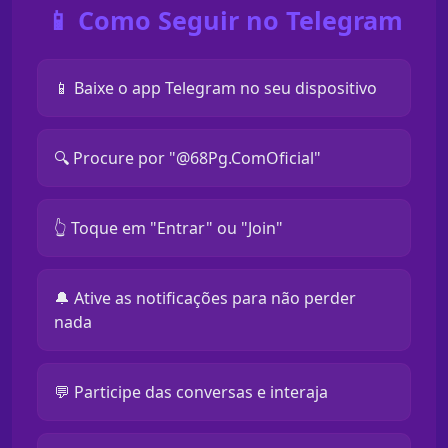
📱 Como Seguir no Telegram
📱 Baixe o app Telegram no seu dispositivo
🔍 Procure por "@68Pg.ComOficial"
👆 Toque em "Entrar" ou "Join"
🔔 Ative as notificações para não perder
nada
💬 Participe das conversas e interaja