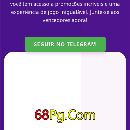
você tem acesso a promoções incríveis e uma
experiência de jogo inigualável. Junte-se aos
vencedores agora!
SEGUIR NO TELEGRAM