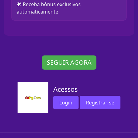
🎁 Receba bônus exclusivos
automaticamente
SEGUIR AGORA
Acessos
Login
Registrar-se