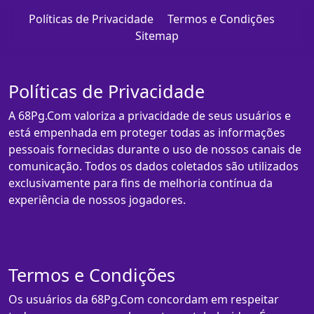
Políticas de Privacidade
Termos e Condições
Sitemap
Políticas de Privacidade
A 68Pg.Com valoriza a privacidade de seus usuários e
está empenhada em proteger todas as informações
pessoais fornecidas durante o uso de nossos canais de
comunicação. Todos os dados coletados são utilizados
exclusivamente para fins de melhoria contínua da
experiência de nossos jogadores.
Termos e Condições
Os usuários da 68Pg.Com concordam em respeitar