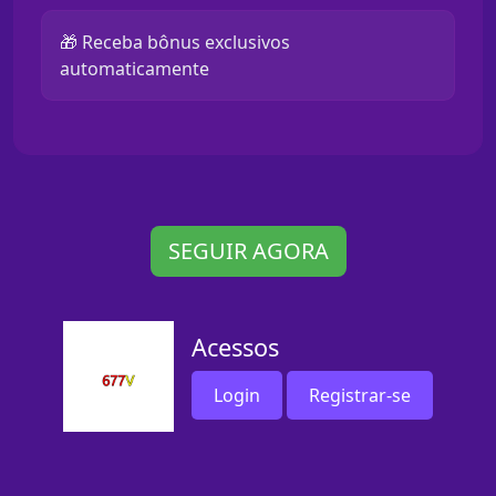
🎁 Receba bônus exclusivos
automaticamente
SEGUIR AGORA
Acessos
Login
Registrar-se