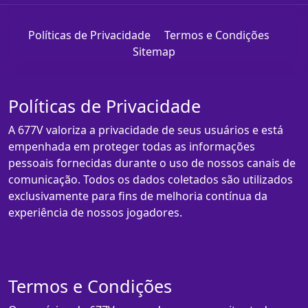
Políticas de Privacidade
Termos e Condições
Sitemap
Políticas de Privacidade
A 677V valoriza a privacidade de seus usuários e está
empenhada em proteger todas as informações
pessoais fornecidas durante o uso de nossos canais de
comunicação. Todos os dados coletados são utilizados
exclusivamente para fins de melhoria contínua da
experiência de nossos jogadores.
Termos e Condições