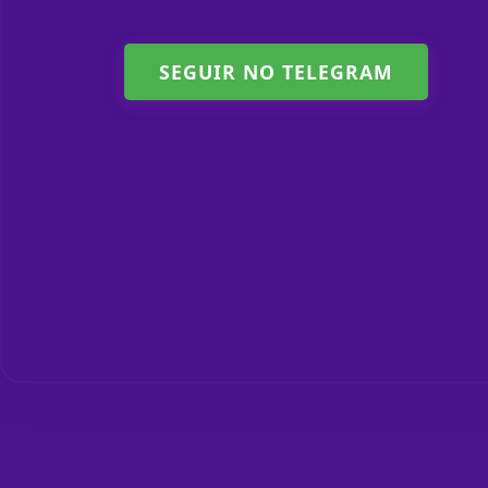
SEGUIR NO TELEGRAM