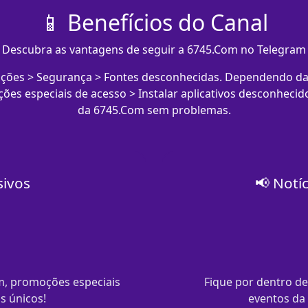
📱 Benefícios do Canal
Descubra as vantagens de seguir a 6745.Com no Telegram
rações > Segurança > Fontes desconhecidas. Dependendo da
ões especiais de acesso > Instalar aplicativos desconhecidos
da 6745.Com sem problemas.
sivos
📢 Notí
m, promoções especiais
Fique por dentro d
s únicos!
eventos da