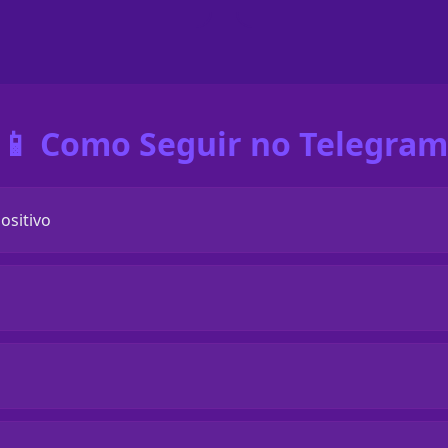
📱 Como Seguir no Telegram
ositivo