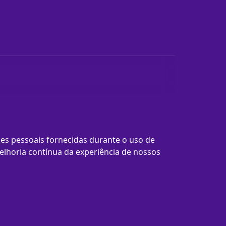
es pessoais fornecidas durante o uso de
elhoria contínua da experiência de nossos