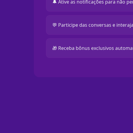
🔔 Ative as notificações para não p
💬 Participe das conversas e interaj
🎁 Receba bônus exclusivos autom