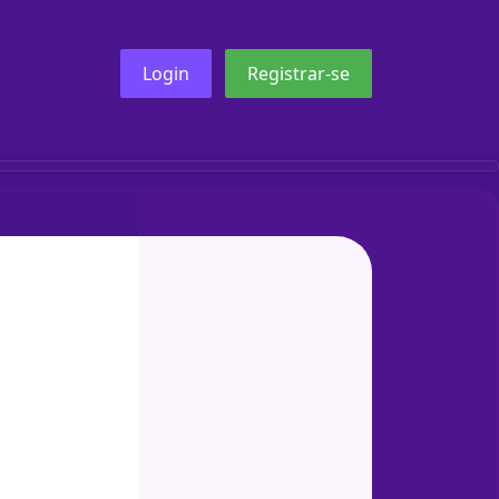
Login
Registrar-se