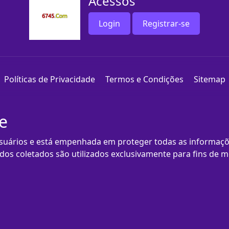
Acessos
Login
Registrar-se
Políticas de Privacidade
Termos e Condições
Sitemap
de
usuários e está empenhada em proteger todas as informaçõ
os coletados são utilizados exclusivamente para fins de m