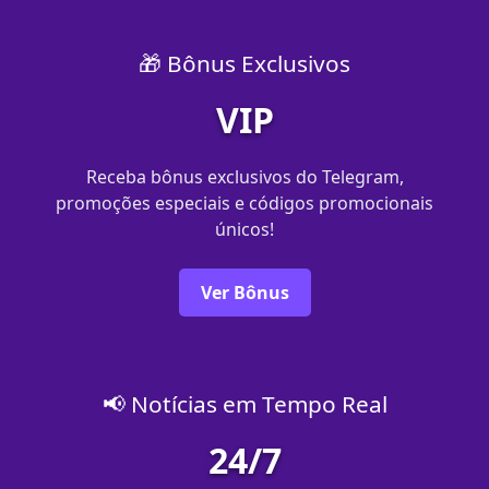
🎁 Bônus Exclusivos
VIP
Receba bônus exclusivos do Telegram,
promoções especiais e códigos promocionais
únicos!
Ver Bônus
📢 Notícias em Tempo Real
24/7