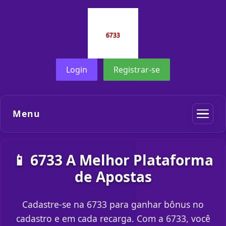
Login
Registrar-se
Menu
📱 6733 A Melhor Plataforma
de Apostas
Cadastre-se na 6733 para ganhar bônus no
cadastro e em cada recarga. Com a 6733, você