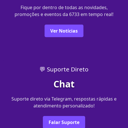
Fique por dentro de todas as novidades,
promoções e eventos da 6733 em tempo real!
Ver Notícias
💬 Suporte Direto
Chat
Suporte direto via Telegram, respostas rápidas e
atendimento personalizado!
Falar Suporte