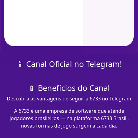
📱 Canal Oficial no Telegram!
📱 Benefícios do Canal
Descubra as vantagens de seguir a 6733 no Telegram
A 6733 é uma empresa de software que atende
jogadores brasileiros — na plataforma 6733 Brasil ,
novas formas de jogo surgem a cada dia.