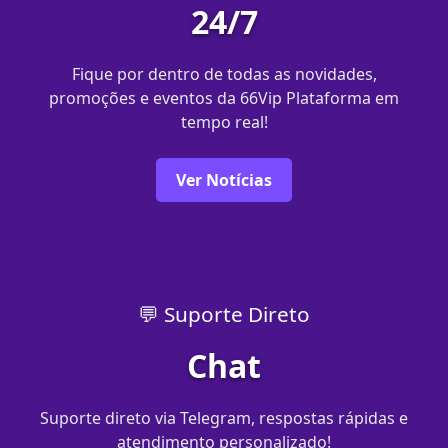
24/7
Fique por dentro de todas as novidades,
promoções e eventos da 66Vip Plataforma em
tempo real!
Ver Notícias
💬 Suporte Direto
Chat
Suporte direto via Telegram, respostas rápidas e
atendimento personalizado!