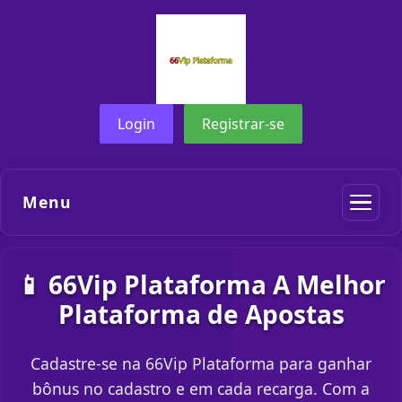
Login
Registrar-se
Menu
📱 66Vip Plataforma A Melhor
Plataforma de Apostas
Cadastre-se na 66Vip Plataforma para ganhar
bônus no cadastro e em cada recarga. Com a