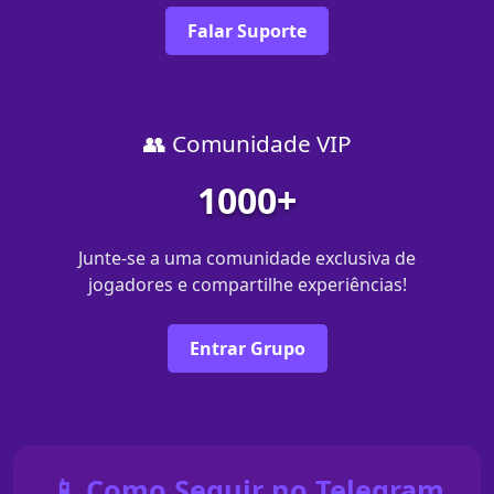
Falar Suporte
👥 Comunidade VIP
1000+
Junte-se a uma comunidade exclusiva de
jogadores e compartilhe experiências!
Entrar Grupo
📱 Como Seguir no Telegram