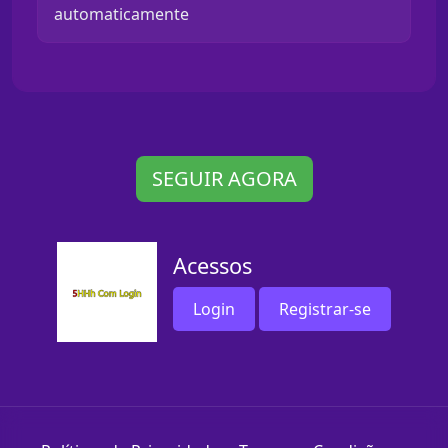
automaticamente
SEGUIR AGORA
Acessos
Login
Registrar-se