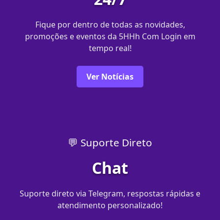
Fique por dentro de todas as novidades,
promoções e eventos da 5HHh Com Login em
tempo real!
Ver Notícias
💬 Suporte Direto
Chat
Suporte direto via Telegram, respostas rápidas e
atendimento personalizado!