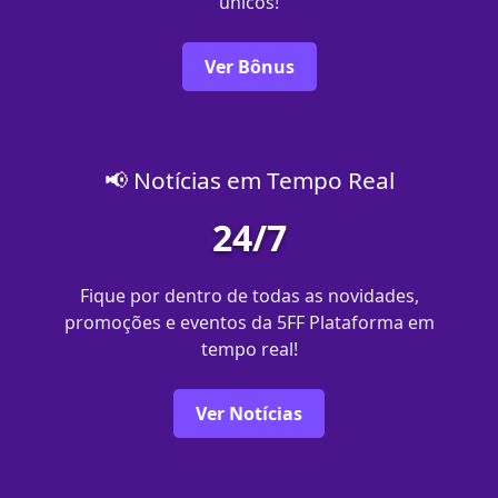
únicos!
Ver Bônus
📢 Notícias em Tempo Real
24/7
Fique por dentro de todas as novidades,
promoções e eventos da 5FF Plataforma em
tempo real!
Ver Notícias