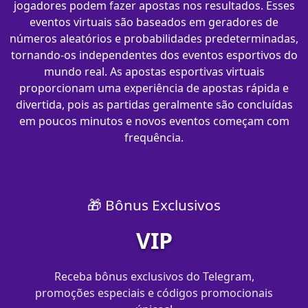
jogadores podem fazer apostas nos resultados. Esses
eventos virtuais são baseados em geradores de
números aleatórios e probabilidades predeterminadas,
tornando-os independentes dos eventos esportivos do
mundo real. As apostas esportivas virtuais
proporcionam uma experiência de apostas rápida e
divertida, pois as partidas geralmente são concluídas
em poucos minutos e novos eventos começam com
frequência.
🎁 Bônus Exclusivos
VIP
Receba bônus exclusivos do Telegram,
promoções especiais e códigos promocionais