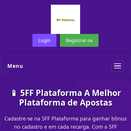
Login
Registrar-se
Menu
📱 5FF Plataforma A Melhor
Plataforma de Apostas
Cadastre-se na 5FF Plataforma para ganhar bônus
no cadastro e em cada recarga. Com a 5FF