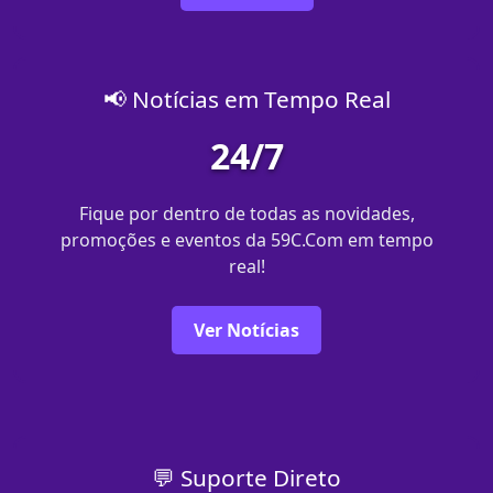
📢 Notícias em Tempo Real
24/7
Fique por dentro de todas as novidades,
promoções e eventos da 59C.Com em tempo
real!
Ver Notícias
💬 Suporte Direto