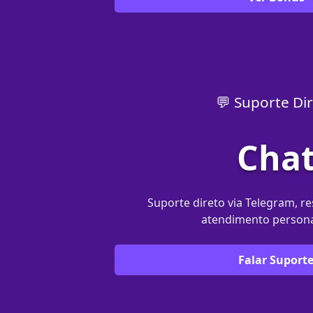
💬 Suporte Di
Cha
Suporte direto via Telegram, r
atendimento persona
Falar Suport