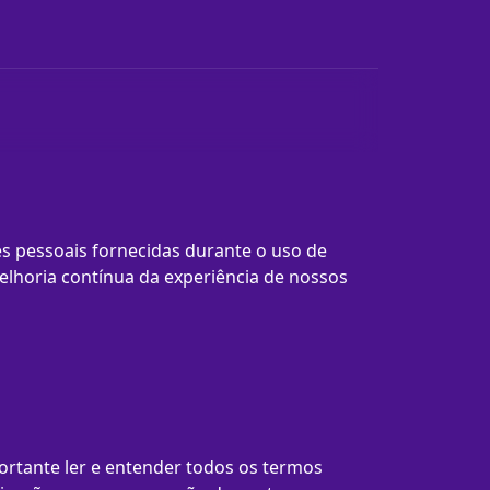
s pessoais fornecidas durante o uso de
elhoria contínua da experiência de nossos
rtante ler e entender todos os termos