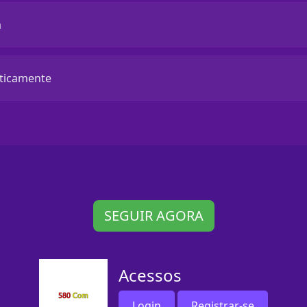
a
aticamente
SEGUIR AGORA
Acessos
Login
Registrar-se