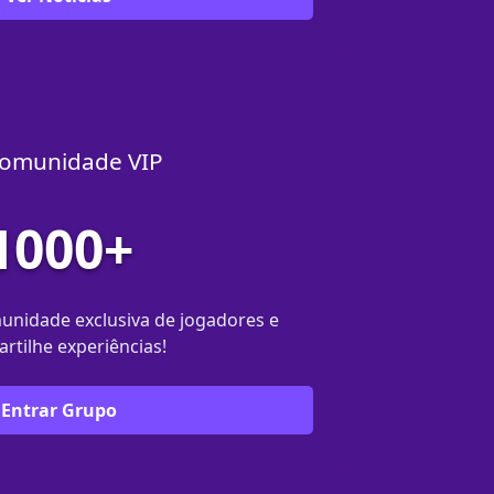
Comunidade VIP
1000+
unidade exclusiva de jogadores e
rtilhe experiências!
Entrar Grupo