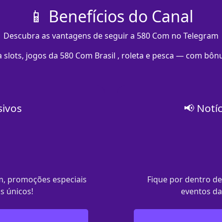
📱 Benefícios do Canal
Descubra as vantagens de seguir a 580 Com no Telegram
 slots, jogos da 580 Com Brasil , roleta e pesca — com bô
sivos
📢 Notí
m, promoções especiais
Fique por dentro d
s únicos!
eventos da