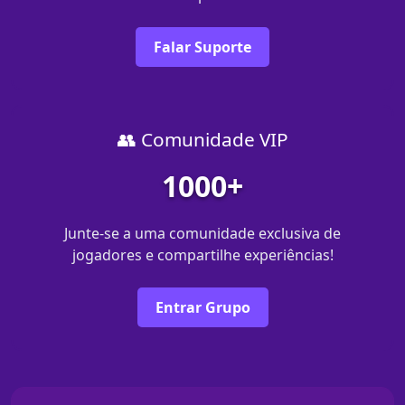
Falar Suporte
👥 Comunidade VIP
1000+
Junte-se a uma comunidade exclusiva de
jogadores e compartilhe experiências!
Entrar Grupo