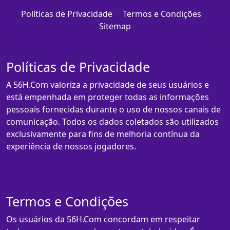
Políticas de Privacidade
Termos e Condições
Sitemap
Políticas de Privacidade
A 56H.Com valoriza a privacidade de seus usuários e
está empenhada em proteger todas as informações
pessoais fornecidas durante o uso de nossos canais de
comunicação. Todos os dados coletados são utilizados
exclusivamente para fins de melhoria contínua da
experiência de nossos jogadores.
Termos e Condições
Os usuários da 56H.Com concordam em respeitar