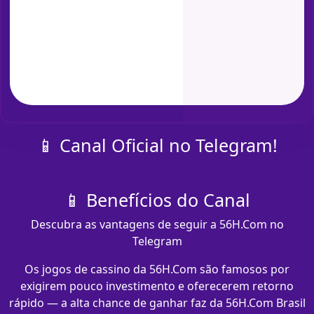
📱 Canal Oficial no Telegram!
📱 Benefícios do Canal
Descubra as vantagens de seguir a 56H.Com no
Telegram
Os jogos de cassino da 56H.Com são famosos por
exigirem pouco investimento e oferecerem retorno
rápido — a alta chance de ganhar faz da 56H.Com Brasil