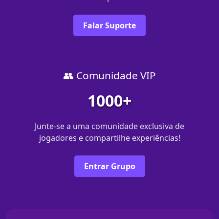
Falar Suporte
👥 Comunidade VIP
1000+
Junte-se a uma comunidade exclusiva de
jogadores e compartilhe experiências!
Entrar Grupo