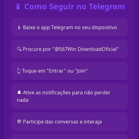
📱 Como Seguir no Telegram
📱 Baixe o app Telegram no seu dispositivo
🔍 Procure por "@567Win DownloadOficial"
👆 Toque em "Entrar" ou "Join"
🔔 Ative as notificações para não perder
nada
💬 Participe das conversas e interaja