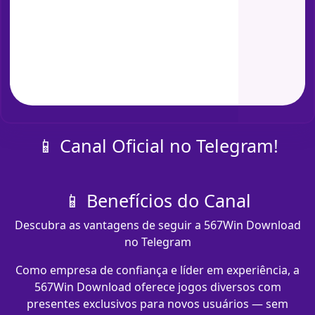
📱 Canal Oficial no Telegram!
📱 Benefícios do Canal
Descubra as vantagens de seguir a 567Win Download
no Telegram
Como empresa de confiança e líder em experiência, a
567Win Download oferece jogos diversos com
presentes exclusivos para novos usuários — sem