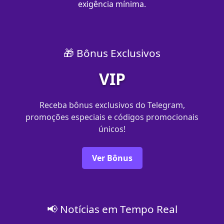
exigência mínima.
🎁 Bônus Exclusivos
VIP
Receba bônus exclusivos do Telegram,
promoções especiais e códigos promocionais
únicos!
Ver Bônus
📢 Notícias em Tempo Real