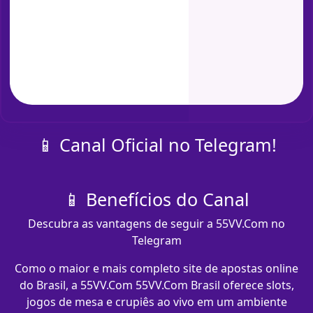
📱 Canal Oficial no Telegram!
📱 Benefícios do Canal
Descubra as vantagens de seguir a 55VV.Com no
Telegram
Como o maior e mais completo site de apostas online
do Brasil, a 55VV.Com 55VV.Com Brasil oferece slots,
jogos de mesa e crupiês ao vivo em um ambiente