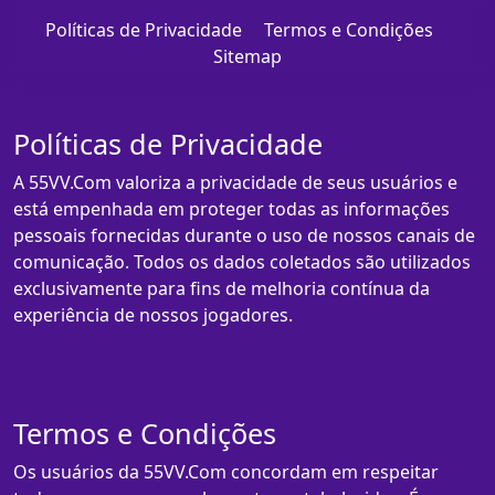
Políticas de Privacidade
Termos e Condições
Sitemap
Políticas de Privacidade
A 55VV.Com valoriza a privacidade de seus usuários e
está empenhada em proteger todas as informações
pessoais fornecidas durante o uso de nossos canais de
comunicação. Todos os dados coletados são utilizados
exclusivamente para fins de melhoria contínua da
experiência de nossos jogadores.
Termos e Condições
Os usuários da 55VV.Com concordam em respeitar