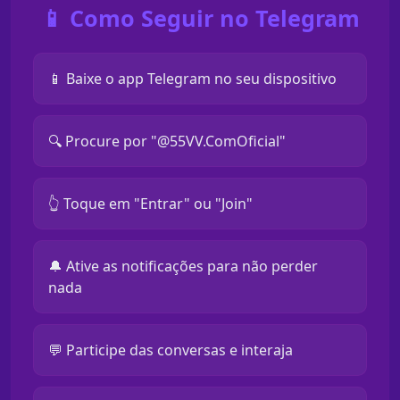
📱 Como Seguir no Telegram
📱 Baixe o app Telegram no seu dispositivo
🔍 Procure por "@55VV.ComOficial"
👆 Toque em "Entrar" ou "Join"
🔔 Ative as notificações para não perder
nada
💬 Participe das conversas e interaja