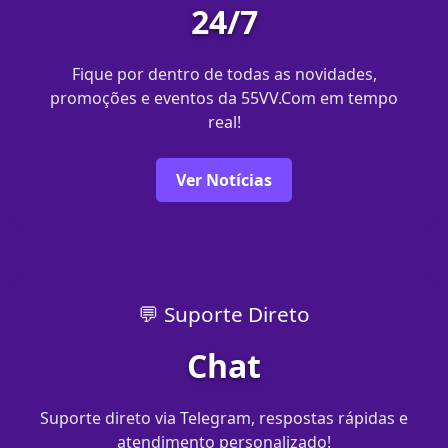
24/7
Fique por dentro de todas as novidades,
promoções e eventos da 55VV.Com em tempo
real!
Ver Notícias
💬 Suporte Direto
Chat
Suporte direto via Telegram, respostas rápidas e
atendimento personalizado!