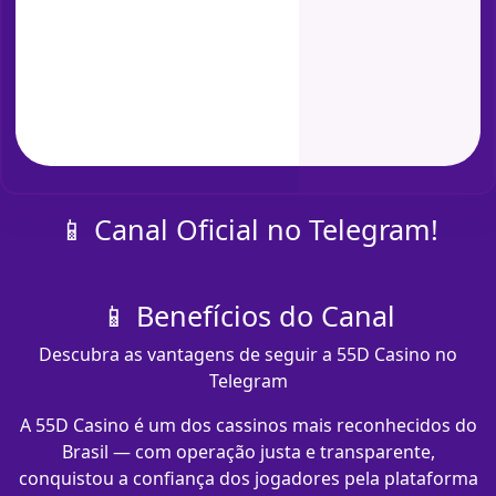
📱 Canal Oficial no Telegram!
📱 Benefícios do Canal
Descubra as vantagens de seguir a 55D Casino no
Telegram
A 55D Casino é um dos cassinos mais reconhecidos do
Brasil — com operação justa e transparente,
conquistou a confiança dos jogadores pela plataforma