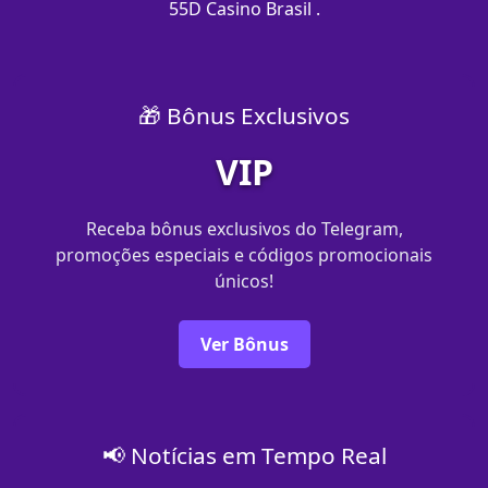
55D Casino Brasil .
🎁 Bônus Exclusivos
VIP
Receba bônus exclusivos do Telegram,
promoções especiais e códigos promocionais
únicos!
Ver Bônus
📢 Notícias em Tempo Real