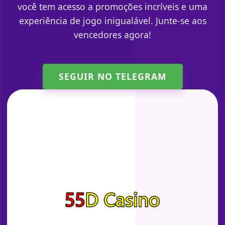
você tem acesso a promoções incríveis e uma
experiência de jogo inigualável. Junte-se aos
vencedores agora!
SEGUIR NO TELEGRAM