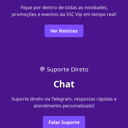
Fique por dentro de todas as novidades,
promoções e eventos da 55C Vip em tempo real!
Ver Notícias
💬 Suporte Direto
Chat
Suporte direto via Telegram, respostas rápidas e
atendimento personalizado!
Falar Suporte