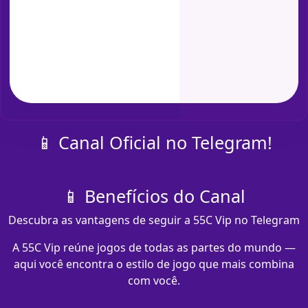
📱 Canal Oficial no Telegram!
📱 Benefícios do Canal
Descubra as vantagens de seguir a 55C Vip no Telegram
A 55C Vip reúne jogos de todas as partes do mundo —
aqui você encontra o estilo de jogo que mais combina
com você.