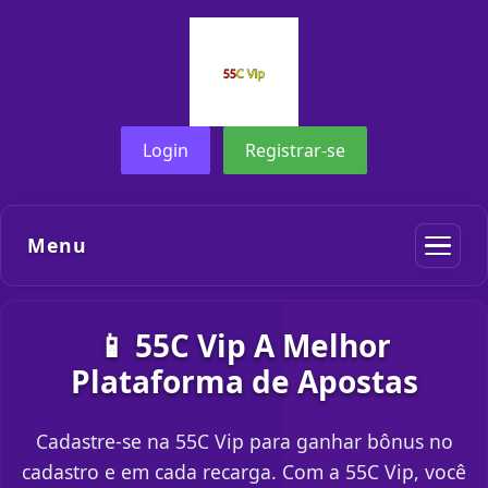
Login
Registrar-se
Menu
📱 55C Vip A Melhor
Plataforma de Apostas
Cadastre-se na 55C Vip para ganhar bônus no
cadastro e em cada recarga. Com a 55C Vip, você