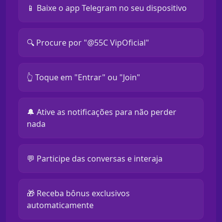
📱 Baixe o app Telegram no seu dispositivo
🔍 Procure por "@55C VipOficial"
👆 Toque em "Entrar" ou "Join"
🔔 Ative as notificações para não perder
nada
💬 Participe das conversas e interaja
🎁 Receba bônus exclusivos
automaticamente