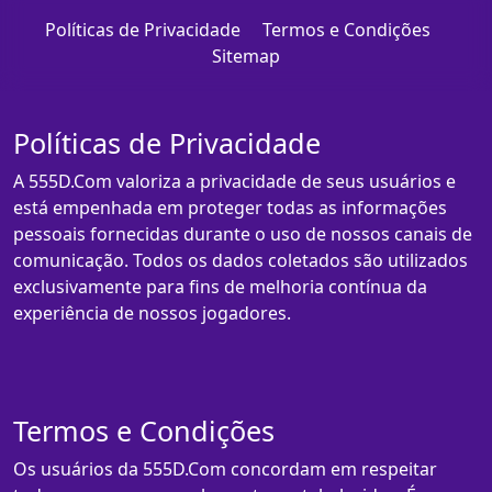
Políticas de Privacidade
Termos e Condições
Sitemap
Políticas de Privacidade
A 555D.Com valoriza a privacidade de seus usuários e
está empenhada em proteger todas as informações
pessoais fornecidas durante o uso de nossos canais de
comunicação. Todos os dados coletados são utilizados
exclusivamente para fins de melhoria contínua da
experiência de nossos jogadores.
Termos e Condições
Os usuários da 555D.Com concordam em respeitar