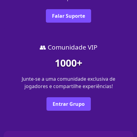
Falar Suporte
👥 Comunidade VIP
1000+
Junte-se a uma comunidade exclusiva de
jogadores e compartilhe experiências!
Entrar Grupo