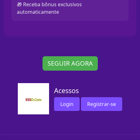
🎁 Receba bônus exclusivos
automaticamente
SEGUIR AGORA
Acessos
Login
Registrar-se