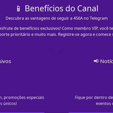
📱 Benefícios do Canal
Descubra as vantagens de seguir a 456A no Telegram
esfrute de benefícios exclusivos! Como membro VIP, você te
rte prioritário e muito mais. Registre-se agora e comece 
sivos
📢 Notí
m, promoções especiais
Fique por dentro d
s únicos!
eventos 