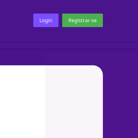
Login
Registrar-se