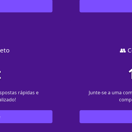
reto
👥 
t
espostas rápidas e
Junte-se a uma com
lizado!
compa
e