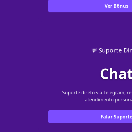
Ver Bônus
💬 Suporte Di
Cha
Suporte direto via Telegram, r
atendimento persona
Falar Suport