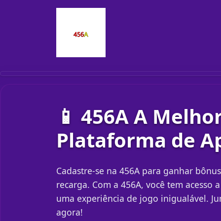
📱 456A A Melho
Plataforma de A
Cadastre-se na 456A para ganhar bônus
recarga. Com a 456A, você tem acesso a
uma experiência de jogo inigualável. J
agora!