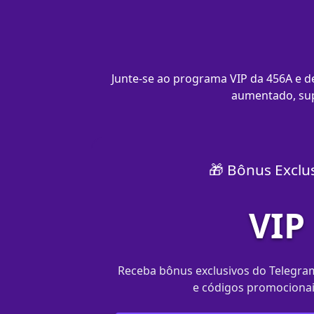
Junte-se ao programa VIP da 456A e d
aumentado, supo
🎁 Bônus Exclu
VIP
Receba bônus exclusivos do Telegra
e códigos promocionai