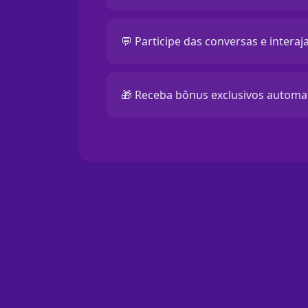
💬 Participe das conversas e interaj
🎁 Receba bônus exclusivos autom