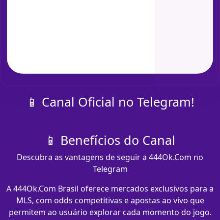
📱 Canal Oficial no Telegram!
📱 Benefícios do Canal
Descubra as vantagens de seguir a 444Ok.Com no
Telegram
A 444Ok.Com Brasil oferece mercados exclusivos para a
MLS, com odds competitivas e apostas ao vivo que
permitem ao usuário explorar cada momento do jogo.