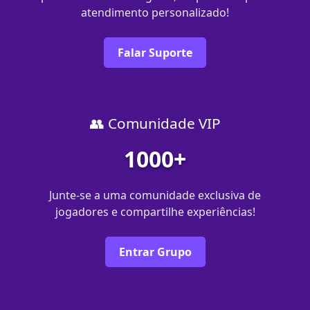
atendimento personalizado!
Falar Suporte
👥 Comunidade VIP
1000+
Junte-se a uma comunidade exclusiva de
jogadores e compartilhe experiências!
Entrar Grupo