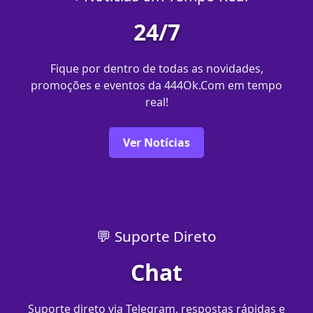
24/7
Fique por dentro de todas as novidades,
promoções e eventos da 444Ok.Com em tempo
real!
Ver Notícias
💬 Suporte Direto
Chat
Suporte direto via Telegram, respostas rápidas e