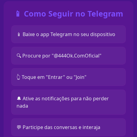
📱 Como Seguir no Telegram
📱 Baixe o app Telegram no seu dispositivo
🔍 Procure por "@444Ok.ComOficial"
👆 Toque em "Entrar" ou "Join"
🔔 Ative as notificações para não perder
nada
💬 Participe das conversas e interaja