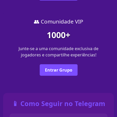
👥 Comunidade VIP
1000+
Junte-se a uma comunidade exclusiva de
jogadores e compartilhe experiências!
Entrar Grupo
📱 Como Seguir no Telegram