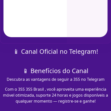
📱 Canal Oficial no Telegram!
📱 Benefícios do Canal
Descubra as vantagens de seguir a 3SS no Telegram
Com o 3SS 3SS Brasil , você aproveita uma experiência
móvel otimizada, suporte 24 horas e jogos disponíveis a
qualquer momento — registre-se e ganhe!