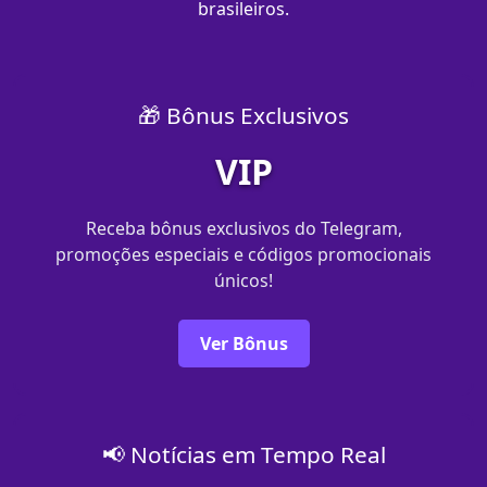
brasileiros.
🎁 Bônus Exclusivos
VIP
Receba bônus exclusivos do Telegram,
promoções especiais e códigos promocionais
únicos!
Ver Bônus
📢 Notícias em Tempo Real