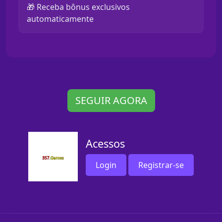
🎁 Receba bônus exclusivos
automaticamente
SEGUIR AGORA
Acessos
Login
Registrar-se