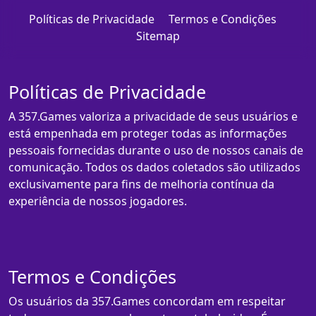
Políticas de Privacidade
Termos e Condições
Sitemap
Políticas de Privacidade
A 357.Games valoriza a privacidade de seus usuários e
está empenhada em proteger todas as informações
pessoais fornecidas durante o uso de nossos canais de
comunicação. Todos os dados coletados são utilizados
exclusivamente para fins de melhoria contínua da
experiência de nossos jogadores.
Termos e Condições
Os usuários da 357.Games concordam em respeitar