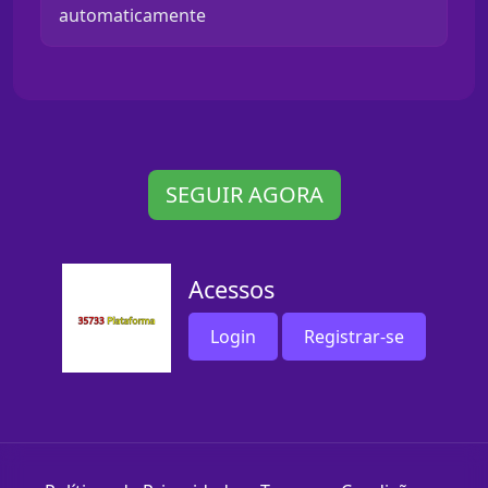
automaticamente
SEGUIR AGORA
Acessos
Login
Registrar-se