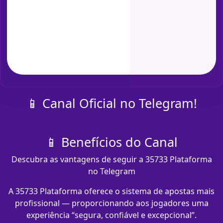
📱 Canal Oficial no Telegram!
📱 Benefícios do Canal
Descubra as vantagens de seguir a 35733 Plataforma
no Telegram
A 35733 Plataforma oferece o sistema de apostas mais
profissional — proporcionando aos jogadores uma
experiência “segura, confiável e excepcional”.