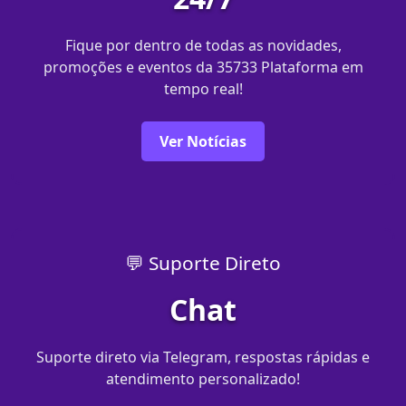
Fique por dentro de todas as novidades,
promoções e eventos da 35733 Plataforma em
tempo real!
Ver Notícias
💬 Suporte Direto
Chat
Suporte direto via Telegram, respostas rápidas e
atendimento personalizado!