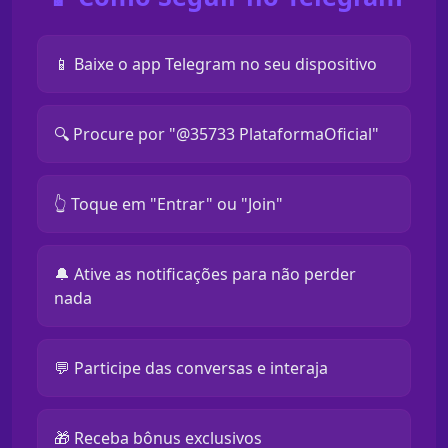
📱 Baixe o app Telegram no seu dispositivo
🔍 Procure por "@35733 PlataformaOficial"
👆 Toque em "Entrar" ou "Join"
🔔 Ative as notificações para não perder
nada
💬 Participe das conversas e interaja
🎁 Receba bônus exclusivos