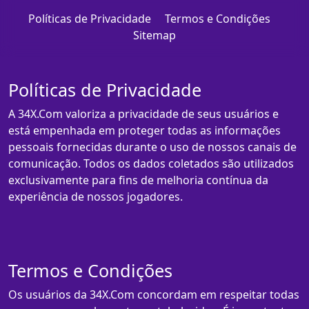
Políticas de Privacidade
Termos e Condições
Sitemap
Políticas de Privacidade
A 34X.Com valoriza a privacidade de seus usuários e
está empenhada em proteger todas as informações
pessoais fornecidas durante o uso de nossos canais de
comunicação. Todos os dados coletados são utilizados
exclusivamente para fins de melhoria contínua da
experiência de nossos jogadores.
Termos e Condições
Os usuários da 34X.Com concordam em respeitar todas