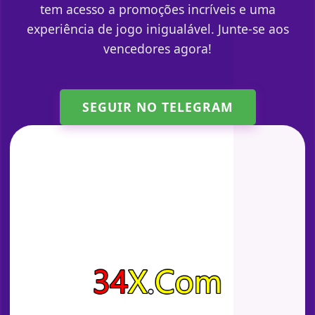
tem acesso a promoções incríveis e uma
experiência de jogo inigualável. Junte-se aos
vencedores agora!
SEGUIR NO TELEGRAM