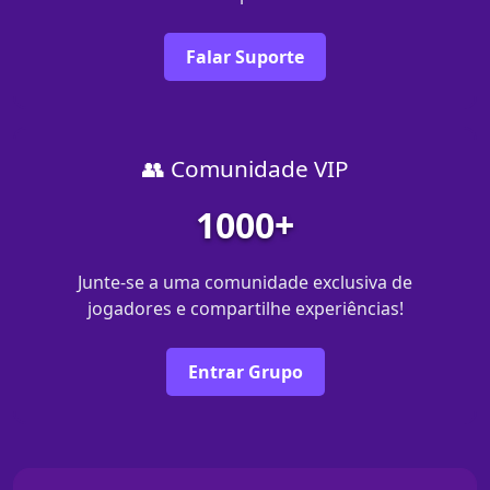
Falar Suporte
👥 Comunidade VIP
1000+
Junte-se a uma comunidade exclusiva de
jogadores e compartilhe experiências!
Entrar Grupo