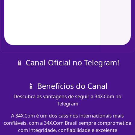
📱 Canal Oficial no Telegram!
📱 Benefícios do Canal
Descubra as vantagens de seguir a 34X.Com no
Telegram
A 34X.Com é um dos cassinos internacionais mais
confiáveis, com a 34X.Com Brasil sempre comprometida
com integridade, confiabilidade e excelente