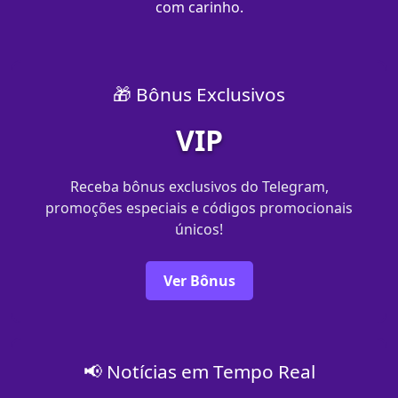
com carinho.
🎁 Bônus Exclusivos
VIP
Receba bônus exclusivos do Telegram,
promoções especiais e códigos promocionais
únicos!
Ver Bônus
📢 Notícias em Tempo Real