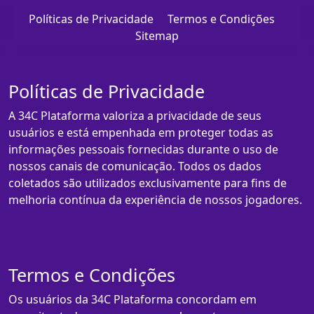
Políticas de Privacidade
Termos e Condições
Sitemap
Políticas de Privacidade
A 34C Plataforma valoriza a privacidade de seus
usuários e está empenhada em proteger todas as
informações pessoais fornecidas durante o uso de
nossos canais de comunicação. Todos os dados
coletados são utilizados exclusivamente para fins de
melhoria contínua da experiência de nossos jogadores.
Termos e Condições
Os usuários da 34C Plataforma concordam em