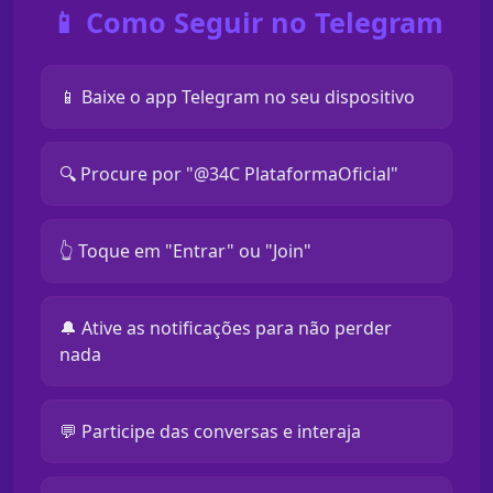
📱 Como Seguir no Telegram
📱 Baixe o app Telegram no seu dispositivo
🔍 Procure por "@34C PlataformaOficial"
👆 Toque em "Entrar" ou "Join"
🔔 Ative as notificações para não perder
nada
💬 Participe das conversas e interaja