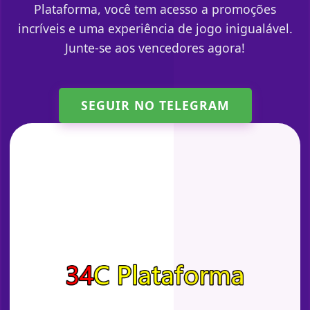
Plataforma, você tem acesso a promoções
incríveis e uma experiência de jogo inigualável.
Junte-se aos vencedores agora!
SEGUIR NO TELEGRAM