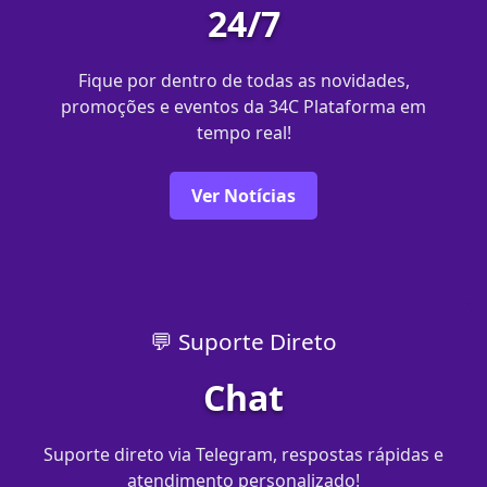
24/7
Fique por dentro de todas as novidades,
promoções e eventos da 34C Plataforma em
tempo real!
Ver Notícias
💬 Suporte Direto
Chat
Suporte direto via Telegram, respostas rápidas e
atendimento personalizado!