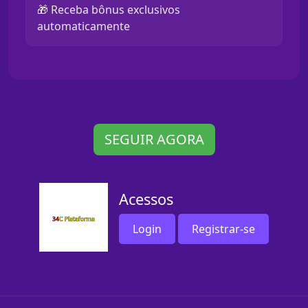
🎁 Receba bônus exclusivos
automaticamente
SEGUIR AGORA
Acessos
Login
Registrar-se