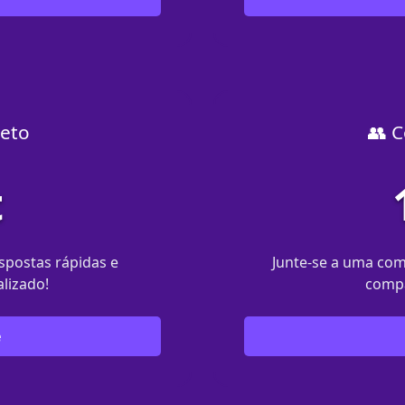
reto
👥 
t
espostas rápidas e
Junte-se a uma com
lizado!
compa
e