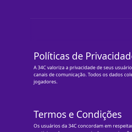
Políticas de Privacida
A 34C valoriza a privacidade de seus usuár
canais de comunicação. Todos os dados cole
jogadores.
Termos e Condições
Os usuários da 34C concordam em respeitar 