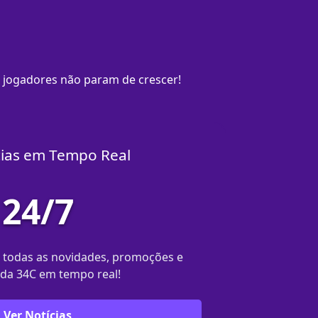
os jogadores não param de crescer!
cias em Tempo Real
24/7
e todas as novidades, promoções e
 da 34C em tempo real!
Ver Notícias