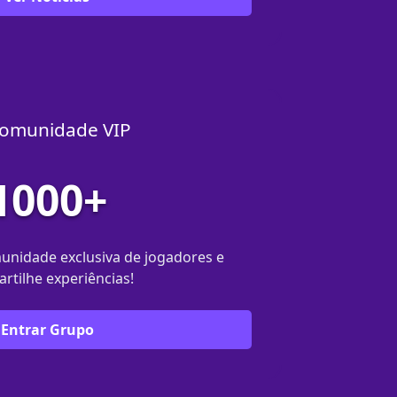
Comunidade VIP
1000+
unidade exclusiva de jogadores e
rtilhe experiências!
Entrar Grupo