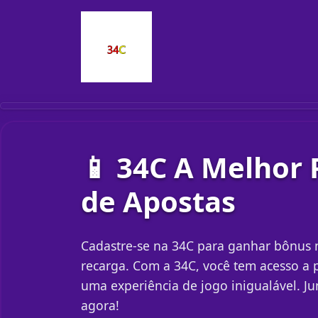
📱 34C A Melhor
de Apostas
Cadastre-se na 34C para ganhar bônus 
recarga. Com a 34C, você tem acesso a 
uma experiência de jogo inigualável. J
agora!