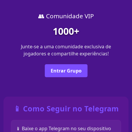
👥 Comunidade VIP
1000+
Junte-se a uma comunidade exclusiva de
jogadores e compartilhe experiências!
Entrar Grupo
📱 Como Seguir no Telegram
📱 Baixe o app Telegram no seu dispositivo