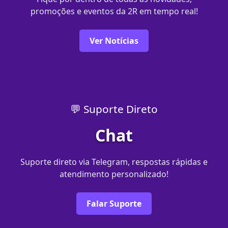
promoções e eventos da 2R em tempo real!
Ver Notícias
💬 Suporte Direto
Chat
Suporte direto via Telegram, respostas rápidas e
atendimento personalizado!
Falar Suporte