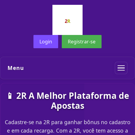
Login
Registrar-se
Menu
📱 2R A Melhor Plataforma de
Apostas
Cadastre-se na 2R para ganhar bônus no cadastro
e em cada recarga. Com a 2R, você tem acesso a