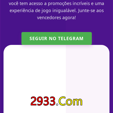
você tem acesso a promoções incríveis e uma
experiência de jogo inigualável. Junte-se aos
vencedores agora!
SEGUIR NO TELEGRAM