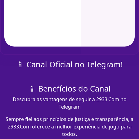
📱 Canal Oficial no Telegram!
📱 Benefícios do Canal
Descubra as vantagens de seguir a 2933.Com no
Telegram
Sempre fiel aos princípios de justiça e transparência, a
2933.Com oferece a melhor experiência de jogo para
todos.