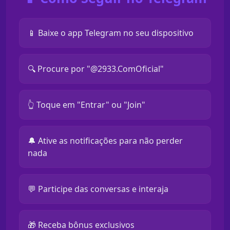
📱 Baixe o app Telegram no seu dispositivo
🔍 Procure por "@2933.ComOficial"
👆 Toque em "Entrar" ou "Join"
🔔 Ative as notificações para não perder
nada
💬 Participe das conversas e interaja
🎁 Receba bônus exclusivos