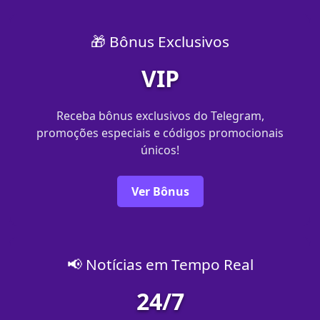
🎁 Bônus Exclusivos
VIP
Receba bônus exclusivos do Telegram,
promoções especiais e códigos promocionais
únicos!
Ver Bônus
📢 Notícias em Tempo Real
24/7