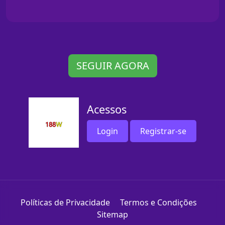
SEGUIR AGORA
Acessos
Login
Registrar-se
Políticas de Privacidade
Termos e Condições
Sitemap