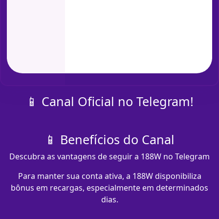
📱 Canal Oficial no Telegram!
📱 Benefícios do Canal
Descubra as vantagens de seguir a 188W no Telegram
Para manter sua conta ativa, a 188W disponibiliza
bônus em recargas, especialmente em determinados
dias.