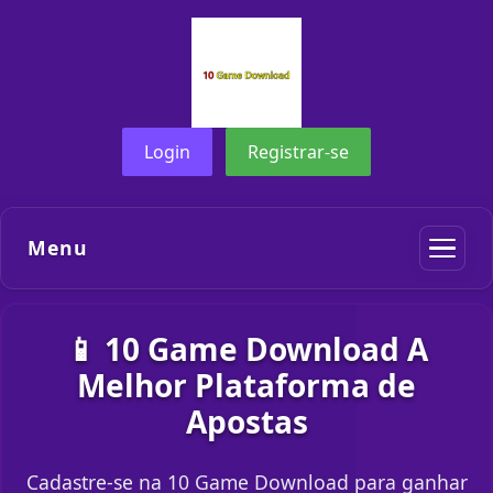
Login
Registrar-se
Menu
📱 10 Game Download A
Melhor Plataforma de
Apostas
Cadastre-se na 10 Game Download para ganhar