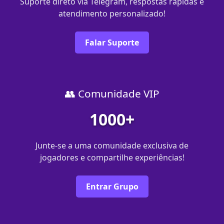
Suporte direto via Telegram, respostas rápidas e
atendimento personalizado!
Falar Suporte
👥 Comunidade VIP
1000+
Junte-se a uma comunidade exclusiva de
jogadores e compartilhe experiências!
Entrar Grupo