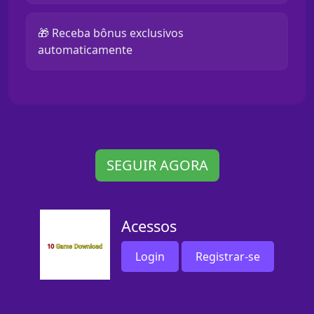
🎁 Receba bônus exclusivos
automaticamente
SEGUIR AGORA
Acessos
Login
Registrar-se